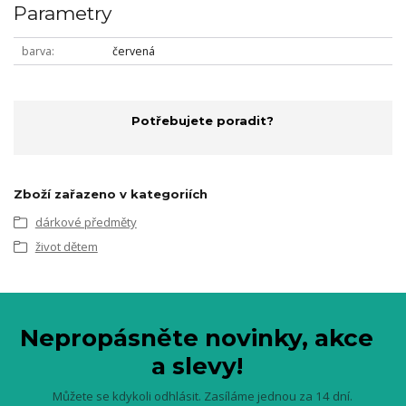
Parametry
barva
červená
Potřebujete poradit?
Zboží zařazeno v kategoriích
dárkové předměty
život dětem
Nepropásněte novinky, akce
a slevy!
Můžete se kdykoli odhlásit. Zasíláme jednou za 14 dní.