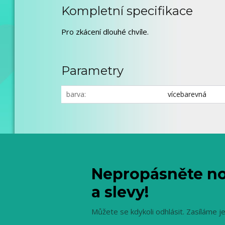
Kompletní specifikace
Pro zkácení dlouhé chvíle.
Parametry
barva
vícebarevná
Nepropásněte no
a slevy!
Můžete se kdykoli odhlásit. Zasíláme j