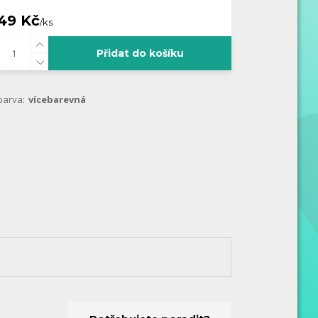
49 Kč
/
ks
Přidat do košíku
barva:
vícebarevná