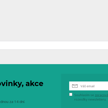
vinky, akce
Souhlasím se
zpracová
rozesílky newsletteru.
ednou za 14 dní.