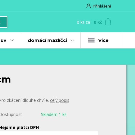
Přihlášení
0
ks
za
0 Kč
t
uv
domácí mazlíčci
Více
 cm
Pro zkácení dlouhé chvíle.
celý popis
Dostupnost
Skladem 1 ks
Nejsme plátci DPH