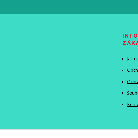
INF
ZÁK
Jak 
Obch
Ochr
Soub
Kont