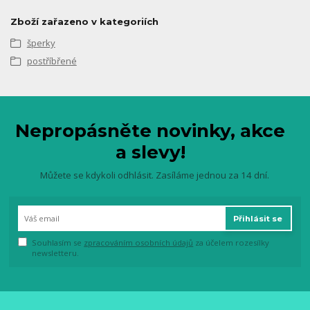
Zboží zařazeno v kategoriích
šperky
postříbřené
Nepropásněte novinky, akce
a slevy!
Můžete se kdykoli odhlásit. Zasíláme jednou za 14 dní.
Přihlásit se
Souhlasím se
zpracováním osobních údajů
za účelem rozesílky
newsletteru.