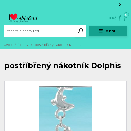
0
0 Kč
Menu
Úvod
šperky
postříbřený nákotník Dolphis
postříbřený nákotník Dolphis