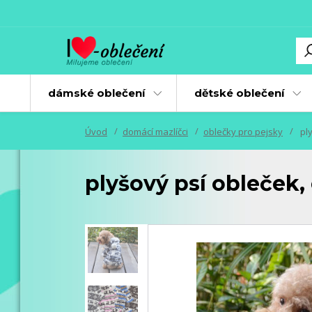
dámské oblečení
dětské oblečení
Úvod
domácí mazlíčci
oblečky pro pejsky
ply
plyšový psí obleček, 