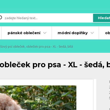
Hleda
pánské oblečení
módní doplňky
ob
šový psí obleček, obleček pro psa - XL - šedá, bílá
obleček pro psa - XL - šedá, b