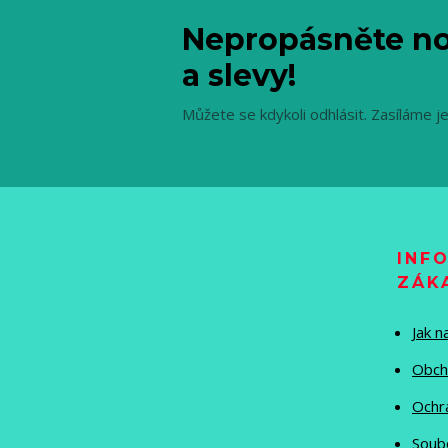
Nepropásněte no
a slevy!
Můžete se kdykoli odhlásit. Zasíláme j
INF
ZÁK
Jak 
Obch
Ochr
Soub