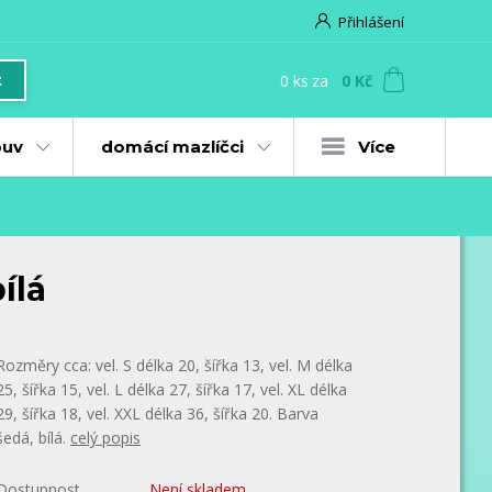
Přihlášení
0
ks
za
0 Kč
t
uv
domácí mazlíčci
Více
ílá
Rozměry cca: vel. S délka 20, šířka 13, vel. M délka
25, šířka 15, vel. L délka 27, šířka 17, vel. XL délka
29, šířka 18, vel. XXL délka 36, šířka 20. Barva
šedá, bílá.
celý popis
Dostupnost
Není skladem