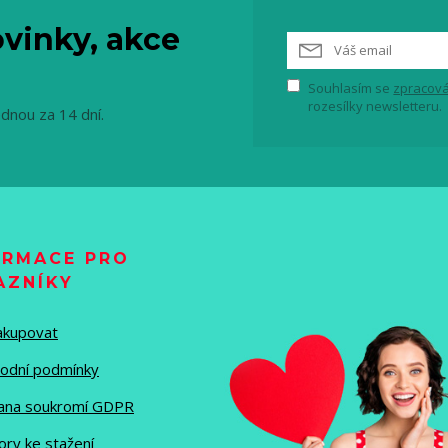
vinky, akce
Souhlasím se
zpracová
rozesílky newsletteru.
ednou za 14 dní.
ORMACE PRO
AZNÍKY
nakupovat
odní podmínky
ana soukromí GDPR
ory ke stažení