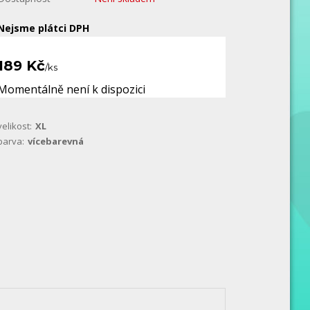
Nejsme plátci DPH
189 Kč
/
ks
Momentálně není k dispozici
velikost:
XL
barva:
vícebarevná