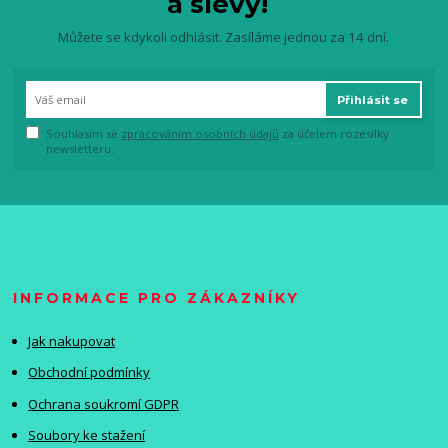
a slevy!
Můžete se kdykoli odhlásit. Zasíláme jednou za 14 dní.
Přihlásit se
Souhlasím se
zpracováním osobních údajů
za účelem rozesílky
newsletteru.
INFORMACE PRO ZÁKAZNÍKY
Jak nakupovat
Obchodní podmínky
Ochrana soukromí GDPR
Soubory ke stažení