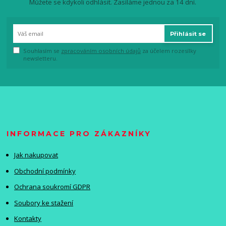
Můžete se kdykoli odhlásit. Zasíláme jednou za 14 dní.
Přihlásit se
Souhlasím se
zpracováním osobních údajů
za účelem rozesílky
newsletteru.
INFORMACE PRO ZÁKAZNÍKY
Jak nakupovat
Obchodní podmínky
Ochrana soukromí GDPR
Soubory ke stažení
Kontakty