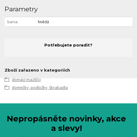
Parametry
barva
hnědá
Potřebujete poradit?
Zboží zařazeno v kategoriích
domácí mazlíčci
domečky, podložky, škrabadla
Nepropásněte novinky, akce
a slevy!