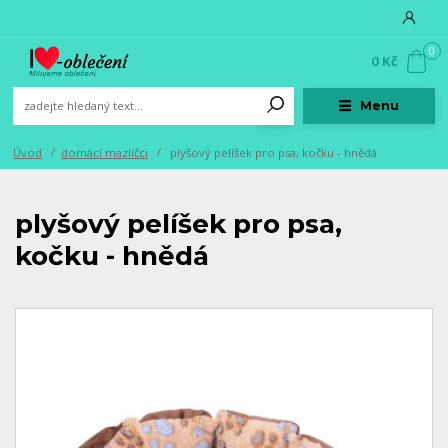
0
0 Kč
Menu
Úvod
domácí mazlíčci
plyšový pelíšek pro psa, kočku - hnědá
plyšový pelíšek pro psa,
kočku - hnědá