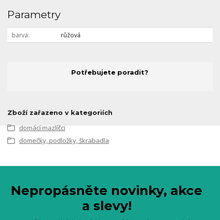
Parametry
barva
růžová
Potřebujete poradit?
Zboží zařazeno v kategoriích
domácí mazlíčci
domečky, podložky, škrabadla
Nepropásněte novinky, akce
a slevy!