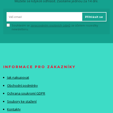
Můžete se kdykoli odhlásit. Zasíláme jednou za 14 dní.
Přihlásit se
Souhlasím se
zpracováním osobních údajů
za účelem rozesílky
newsletteru.
INFORMACE PRO ZÁKAZNÍKY
Jak nakupovat
Obchodní podmínky
Ochrana soukromí GDPR
Soubory ke stažení
Kontakty