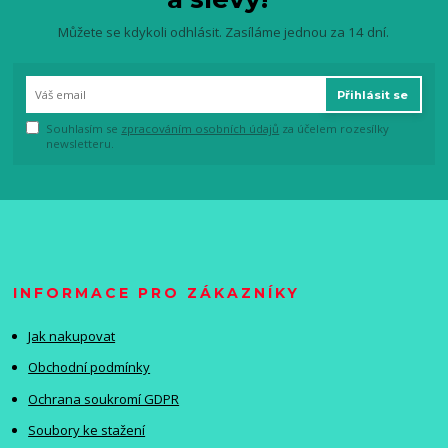
Můžete se kdykoli odhlásit. Zasíláme jednou za 14 dní.
Přihlásit se
Souhlasím se
zpracováním osobních údajů
za účelem rozesílky
newsletteru.
INFORMACE PRO ZÁKAZNÍKY
Jak nakupovat
Obchodní podmínky
Ochrana soukromí GDPR
Soubory ke stažení