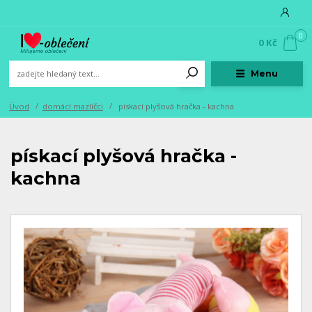
0
0 Kč
Menu
Úvod
domácí mazlíčci
pískací plyšová hračka - kachna
pískací plyšová hračka -
kachna