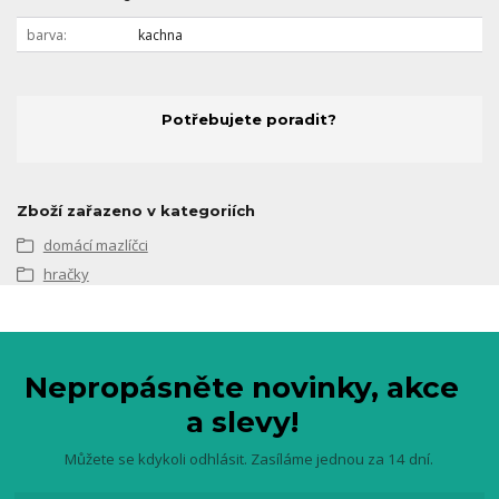
barva
kachna
Potřebujete poradit?
Zboží zařazeno v kategoriích
domácí mazlíčci
hračky
Nepropásněte novinky, akce
a slevy!
Můžete se kdykoli odhlásit. Zasíláme jednou za 14 dní.