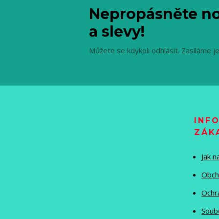
Nepropásněte no
a slevy!
Můžete se kdykoli odhlásit. Zasíláme j
INF
ZÁK
Jak 
Obch
Ochr
Soub