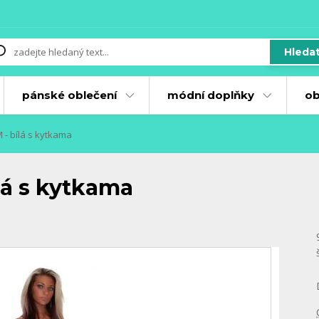
Hleda
pánské oblečení
módní doplňky
ob
 - bílá s kytkama
ílá s kytkama