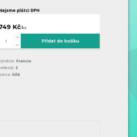
Nejsme plátci DPH
749 Kč
/
ks
Přidat do košíku
výrobce:
Francie
velikost:
S
barva:
bílá