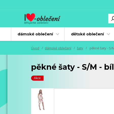
dámské oblečení
dětské oblečení
Úvod
dámské oblečení
šaty
pěkné šaty - S/M
pěkné šaty - S/M - b
Akce