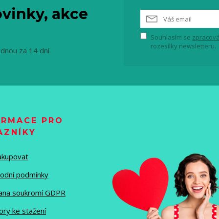
vinky, akce
Souhlasím se
zpracová
rozesílky newsletteru.
ednou za 14 dní.
ORMACE PRO
AZNÍKY
nakupovat
odní podmínky
ana soukromí GDPR
ory ke stažení