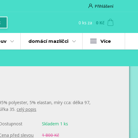
Přihlášení
0
ks
za
0 Kč
t
uv
domácí mazlíčci
Více
95% polyester, 5% elastan, míry cca: délka 97,
šířka 35.
celý popis
Dostupnost
Skladem 1 ks
Cena před slevou
1 800 Kč