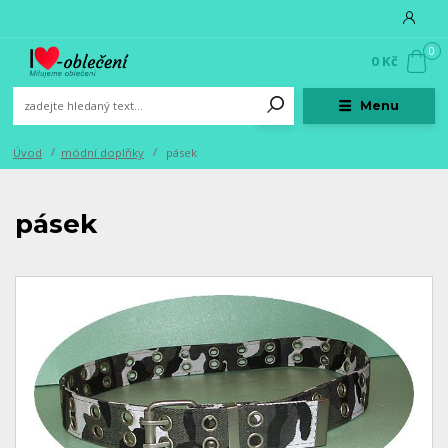
0
0 Kč
Menu
Úvod
módní doplňky
pásek
pásek