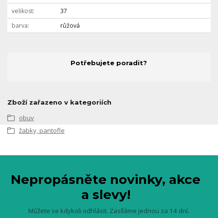
velikost
37
barva
růžová
Potřebujete poradit?
Zboží zařazeno v kategoriích
obuv
žabky, pantofle
Nepropásněte novinky, akce
a slevy!
Můžete se kdykoli odhlásit. Zasíláme jednou za 14 dní.