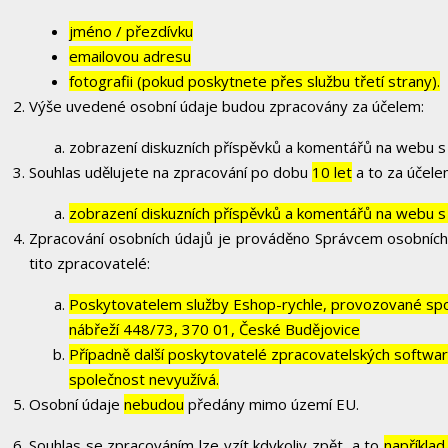
jméno / přezdívku
emailovou adresu
fotografii (pokud poskytnete přes službu třetí strany).
Výše uvedené osobní údaje budou zpracovány za účelem:
zobrazení diskuzních příspěvků a komentářů na webu s 
Souhlas udělujete na zpracování po dobu
10 let
a to za účele
zobrazení diskuzních příspěvků a komentářů na webu s 
Zpracování osobních údajů je prováděno Správcem osobních
tito zpracovatelé:
Poskytovatelem služby Eshop-rychle, provozované spol
nábřeží 448/73, 370 01, České Budějovice
Případně další poskytovatelé zpracovatelských softwarů
společnost nevyužívá.
Osobní údaje
nebudou
předány mimo území EU.
Souhlas se zpracováním lze vzít kdykoliv zpět, a to
například