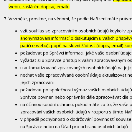
webu, zasláním dopisu, emailu
.
Vezměte, prosíme, na vědomí, že podle Nařízení máte právo:
vzít souhlas se zpracováním osobních údajů kdykoliv zp
anonymizování informací o diskutujícím u vašich příspě
patičce webu), popř. na slovní žádost (dopis, email) ko
požadovat po Správci informaci, jaké vaše osobní údaj
vyžádat si u Správce přístup k vašim zpracovávaným os
u automatizovaně zpracovaných osobních údajů na jejic
nechat vaše zpracovávané osobní údaje aktualizovat n
jejich zpracování
požadovat po společnosti výmaz vašich osobních údajů,
Správce povinen nebo oprávněn dále zpracovávat dle p
na účinnou soudní ochranu, pokud máte za to, že vaše 
zpracování vašich osobních údajů v rozporu s tímto Na
v případě pochybností o dodržování povinností souvisej
na Správce nebo na Úřad pro ochranu osobních údajů