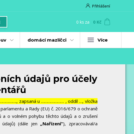
Přihlášení
0
ks
za
0 Kč
t
uv
domácí mazlíčci
Více
ních údajů pro účely
entářů
………………., zapsaná u ………………… , oddíl …, vložka
o parlamentu a Rady (EU) č. 2016/679 o ochraně
jů a o volném pohybu těchto údajů a o zrušení
 údajů) (dále jen
„Nařízení“
), zpracovával/a