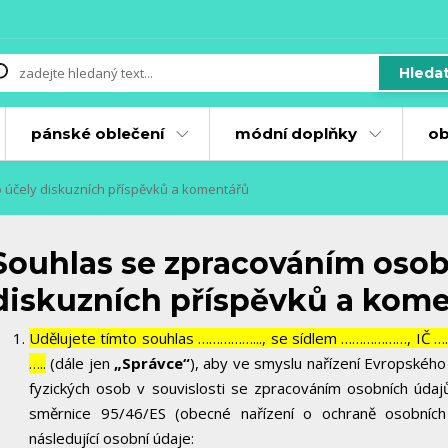
Hleda
pánské oblečení
módní doplňky
ob
 účely diskuzních příspěvků a komentářů
Souhlas se zpracováním osob
diskuzních příspěvků a kom
Udělujete tímto souhlas ……………..., se sídlem ………………, IČ 
…..
(dále jen
„Správce“
), aby ve smyslu nařízení Evropskéh
fyzických osob v souvislosti se zpracováním osobních úda
směrnice 95/46/ES (obecné nařízení o ochraně osobních
následující osobní údaje: