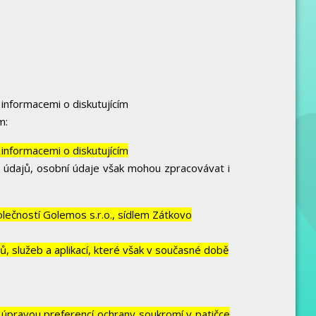
informacemi o diskutujícím
m:
informacemi o diskutujícím
 údajů, osobní údaje však mohou zpracovávat i
ečností Golemos s.r.o., sídlem Zátkovo
, služeb a aplikací, které však v současné době
 úpravou preferencí ochrany soukromí v patičce