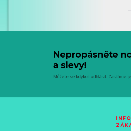
Nepropásněte no
a slevy!
Můžete se kdykoli odhlásit. Zasíláme j
INF
ZÁK