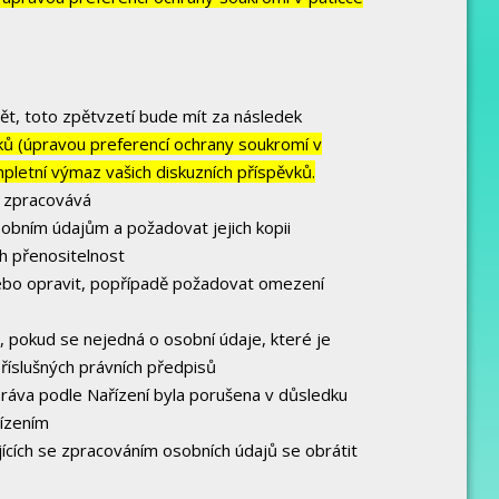
ět, toto zpětvzetí bude mít za následek
vků (úpravou preferencí ochrany soukromí v
mpletní výmaz vašich diskuzních příspěvků.
e zpracovává
obním údajům a požadovat jejich kopii
h přenositelnost
ebo opravit, popřípadě požadovat omezení
 pokud se nejedná o osobní údaje, které je
říslušných právních předpisů
práva podle Nařízení byla porušena v důsledku
řízením
ících se zpracováním osobních údajů se obrátit