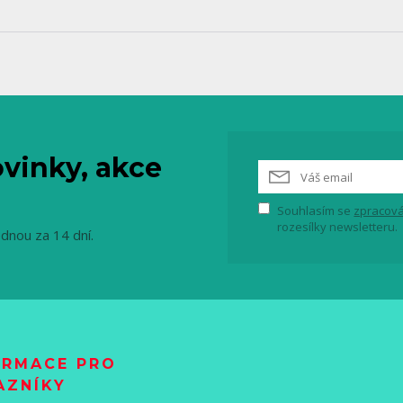
vinky, akce
Souhlasím se
zpracová
rozesílky newsletteru.
ednou za 14 dní.
ORMACE PRO
AZNÍKY