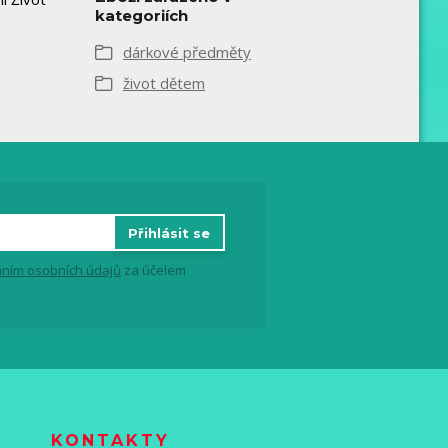
kategoriích
dárkové předměty
život dětem
Přihlásit se
ním osobních údajů
za účelem
KONTAKTY