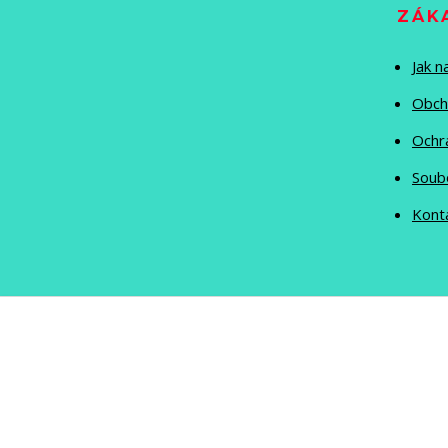
ZÁK
Jak 
Obch
Ochr
Soub
Kont