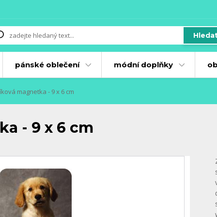
Hleda
pánské oblečení
módní doplňky
ob
ková magnetka - 9 x 6 cm
a - 9 x 6 cm