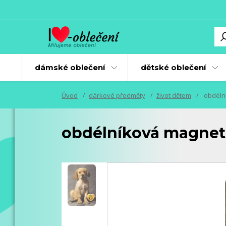
dámské oblečení
dětské oblečení
Úvod
dárkové předměty
život dětem
obdélní
obdélníková magnetk