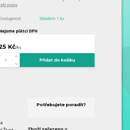
celý popis
Dostupnost
Skladem 1 ks
Nejsme plátci DPH
25 Kč
/
ks
Přidat do košíku
Potřebujete poradit?
na
Zboží zařazeno v
í Život