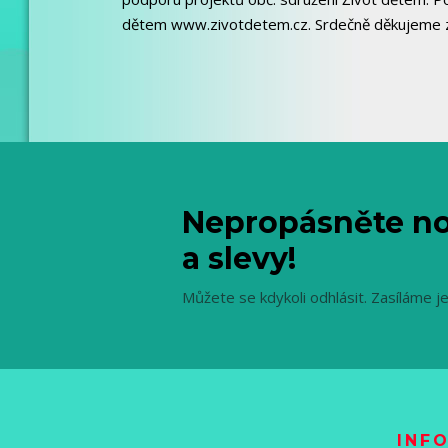
dětem www.zivotdetem.cz. Srdečně děkujeme 
Nepropásněte no
a slevy!
Můžete se kdykoli odhlásit. Zasíláme j
INF