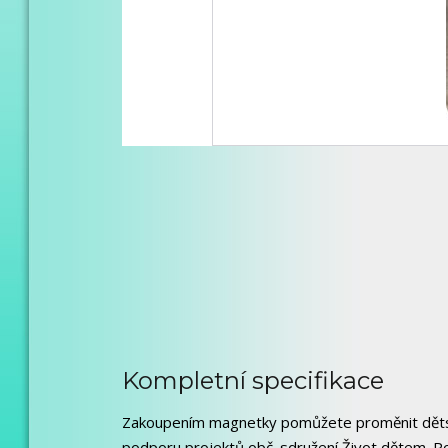
Kompletní specifikace
Zakoupením magnetky pomůžete proměnit dětské
podporu projektů obč. sdružení Život dětem. 