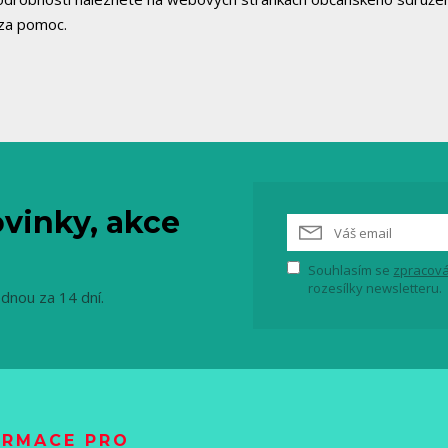
za pomoc.
vinky, akce
Souhlasím se
zpracová
rozesílky newsletteru.
ednou za 14 dní.
ORMACE PRO