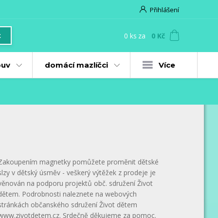
Přihlášení
0
ks
za
0 Kč
t
uv
domácí mazlíčci
Více
Zakoupením magnetky pomůžete proměnit dětské
slzy v dětský úsměv - veškerý výtěžek z prodeje je
věnován na podporu projektů obč. sdružení Život
dětem. Podrobnosti naleznete na webových
stránkách občanského sdružení Život dětem
www.zivotdetem.cz. Srdečně děkujeme za pomoc.