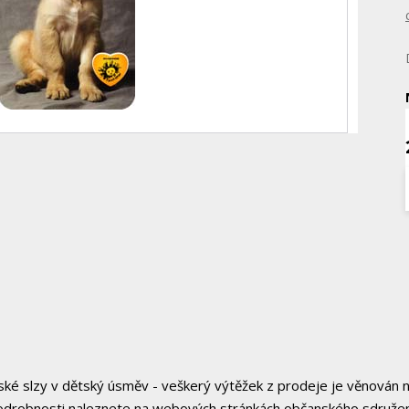
 slzy v dětský úsměv - veškerý výtěžek z prodeje je věnován 
Podrobnosti naleznete na webových stránkách občanského sdružen