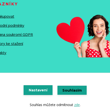
AZNÍKY
nakupovat
odní podmínky
ana soukromí GDPR
ory ke stažení
akty
Vytvořeno na
Nastavení
Eshop-rychle.cz
Souhlasím
Souhlas můžete odmítnout
zde
.