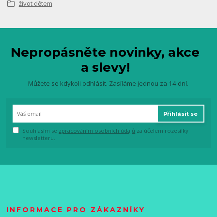
život dětem
Nepropásněte novinky, akce
a slevy!
Můžete se kdykoli odhlásit. Zasíláme jednou za 14 dní.
Přihlásit se
Souhlasím se
zpracováním osobních údajů
za účelem rozesílky
newsletteru.
INFORMACE PRO ZÁKAZNÍKY