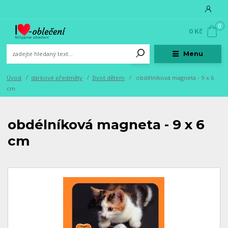
0
0 Kč
Menu
Úvod
dárkové předměty
život dětem
obdélníková magneta - 9 x 6
cm
obdélníková magneta - 9 x 6
cm