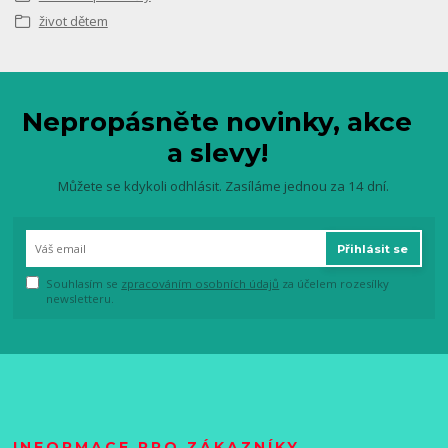
život dětem
Nepropásněte novinky, akce
a slevy!
Můžete se kdykoli odhlásit. Zasíláme jednou za 14 dní.
Přihlásit se
Souhlasím se
zpracováním osobních údajů
za účelem rozesílky
newsletteru.
INFORMACE PRO ZÁKAZNÍKY