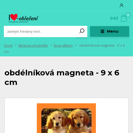
0
0 Kč
Menu
Úvod
dárkové předměty
život dětem
obdélníková magneta - 9 x 6
cm
obdélníková magneta - 9 x 6
cm