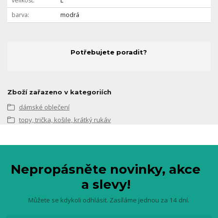
velikost
L
barva
modrá
Potřebujete poradit?
Zboží zařazeno v kategoriích
dámské oblečení
topy, trička, košile, krátký rukáv
Nepropásněte novinky, akce
a slevy!
Můžete se kdykoli odhlásit. Zasíláme jednou za 14 dní.