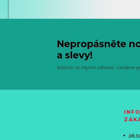
Nepropásněte no
a slevy!
Můžete se kdykoli odhlásit. Zasíláme j
INF
ZÁK
Jak 