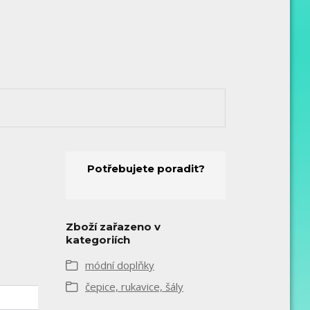
Potřebujete poradit?
Zboží zařazeno v
kategoriích
módní doplňky
čepice, rukavice, šály