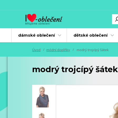
dámské oblečení
dětské oblečení
Úvod
módní doplňky
modrý trojcípý šátek
modrý trojcípý šátek