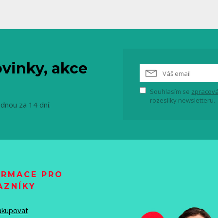
vinky, akce
Souhlasím se
zpracová
rozesílky newsletteru.
ednou za 14 dní.
ORMACE PRO
AZNÍKY
nakupovat