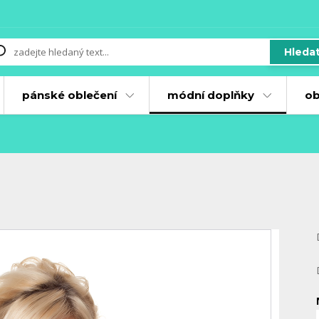
Hleda
pánské oblečení
módní doplňky
ob