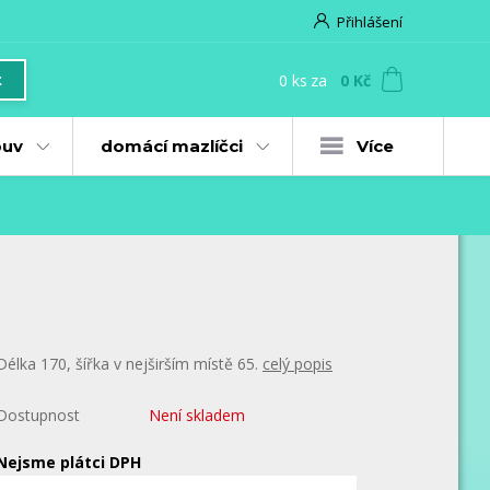
Přihlášení
0
ks
za
0 Kč
t
uv
domácí mazlíčci
Více
Délka 170, šířka v nejširším místě 65.
celý popis
Dostupnost
Není skladem
Nejsme plátci DPH