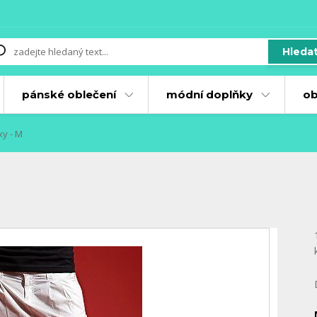
Hleda
pánské oblečení
módní doplňky
ob
y - M