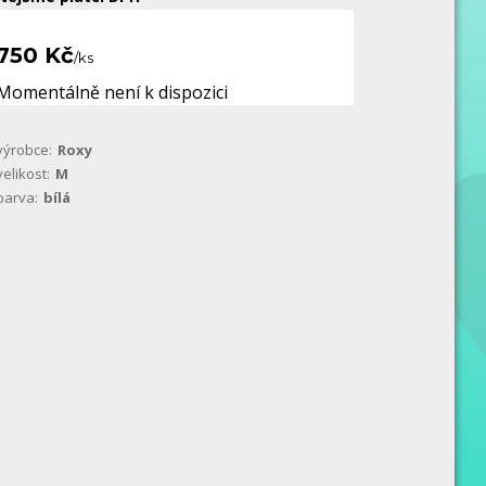
750 Kč
/
ks
Momentálně není k dispozici
výrobce:
Roxy
velikost:
M
barva:
bílá