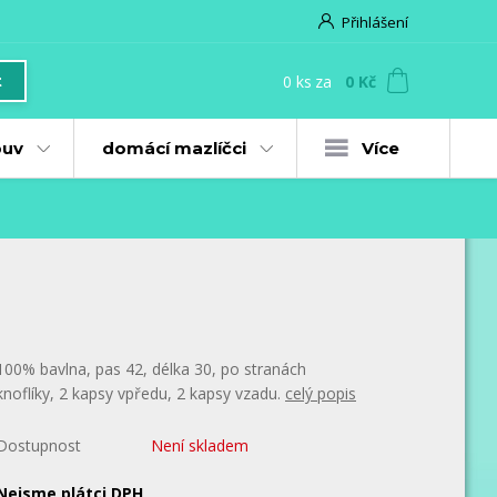
Přihlášení
0
ks
za
0 Kč
t
uv
domácí mazlíčci
Více
100% bavlna, pas 42, délka 30, po stranách
knoflíky, 2 kapsy vpředu, 2 kapsy vzadu.
celý popis
Dostupnost
Není skladem
Nejsme plátci DPH