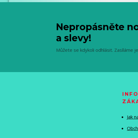
Nepropásněte no
a slevy!
Můžete se kdykoli odhlásit. Zasíláme j
INF
ZÁK
Jak 
Obch