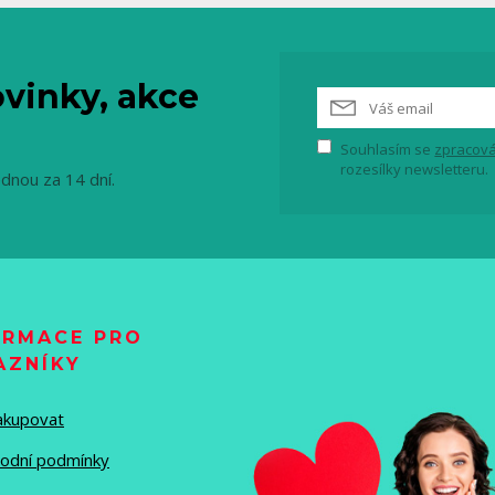
vinky, akce
Souhlasím se
zpracová
rozesílky newsletteru.
ednou za 14 dní.
ORMACE PRO
AZNÍKY
nakupovat
odní podmínky