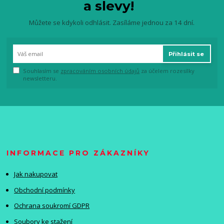
a slevy!
Můžete se kdykoli odhlásit. Zasíláme jednou za 14 dní.
Přihlásit se
Souhlasím se
zpracováním osobních údajů
za účelem rozesílky
newsletteru.
INFORMACE PRO ZÁKAZNÍKY
Jak nakupovat
Obchodní podmínky
Ochrana soukromí GDPR
Soubory ke stažení