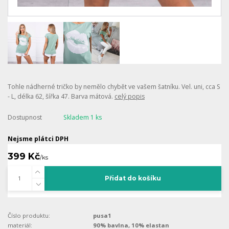
Tohle nádherné tričko by nemělo chybět ve vašem šatníku. Vel. uni, cca S
- L, délka 62, šířka 47. Barva mátová.
celý popis
Dostupnost
Skladem 1 ks
Nejsme plátci DPH
399 Kč
/
ks
Přidat do košíku
Číslo produktu:
pusa1
materiál:
90% bavlna, 10% elastan