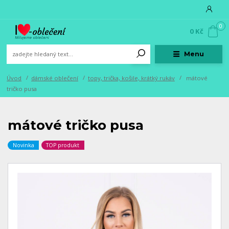
0
0 Kč
Menu
Úvod
dámské oblečení
topy, trička, košile, krátký rukáv
mátové
tričko pusa
mátové tričko pusa
Novinka
TOP produkt