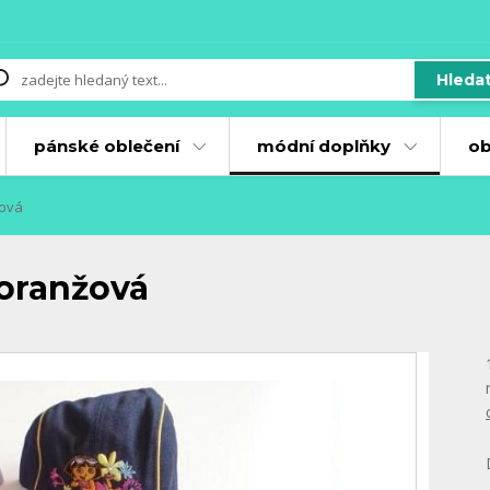
Hleda
pánské oblečení
módní doplňky
ob
žová
 oranžová