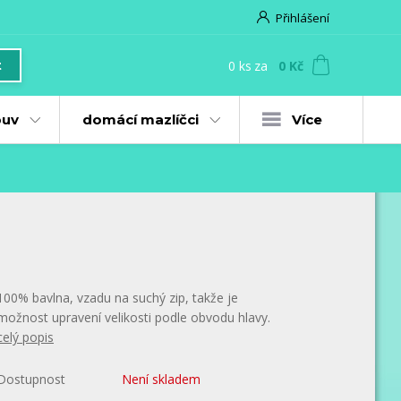
Přihlášení
0
ks
za
0 Kč
t
uv
domácí mazlíčci
Více
100% bavlna, vzadu na suchý zip, takže je
možnost upravení velikosti podle obvodu hlavy.
celý popis
Dostupnost
Není skladem