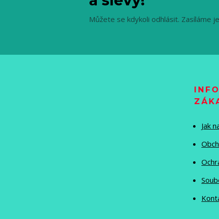
a slevy!
Můžete se kdykoli odhlásit. Zasíláme j
INF
ZÁK
Jak 
Obch
Ochr
Soub
Kont