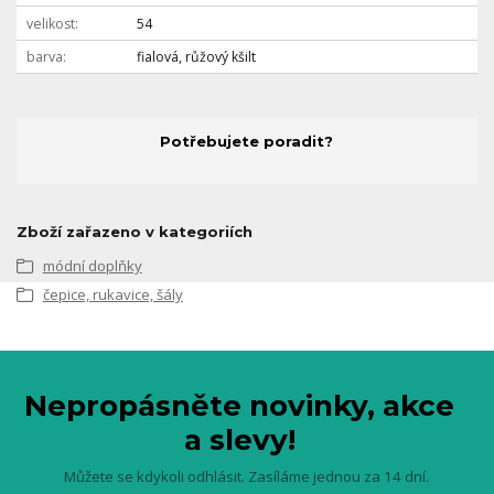
velikost
54
barva
fialová, růžový kšilt
Potřebujete poradit?
Zboží zařazeno v kategoriích
módní doplňky
čepice, rukavice, šály
Nepropásněte novinky, akce
a slevy!
Můžete se kdykoli odhlásit. Zasíláme jednou za 14 dní.