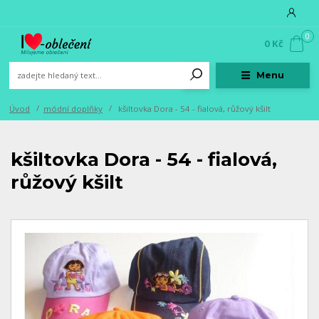
0
0 Kč
Menu
Úvod
módní doplňky
kšiltovka Dora - 54 - fialová, růžový kšilt
kšiltovka Dora - 54 - fialová,
růžový kšilt