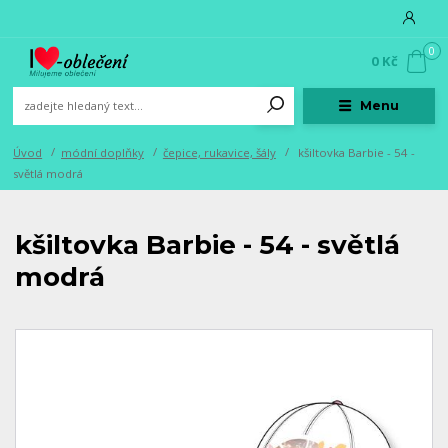
0
0 Kč
Menu
Úvod
módní doplňky
čepice, rukavice, šály
kšiltovka Barbie - 54 -
světlá modrá
kšiltovka Barbie - 54 - světlá
modrá