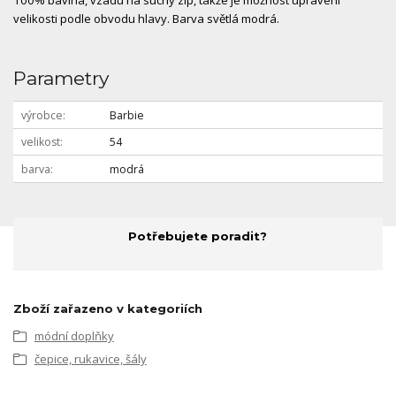
100% bavlna, vzadu na suchý zip, takže je možnost upravení
velikosti podle obvodu hlavy. Barva světlá modrá.
Parametry
výrobce
Barbie
velikost
54
barva
modrá
Potřebujete poradit?
Zboží zařazeno v kategoriích
módní doplňky
čepice, rukavice, šály