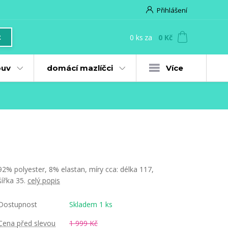
Přihlášení
0
ks
za
0 Kč
t
uv
domácí mazlíčci
Více
92% polyester, 8% elastan, míry cca: délka 117,
šířka 35.
celý popis
Dostupnost
Skladem 1 ks
Cena před slevou
1 999 Kč