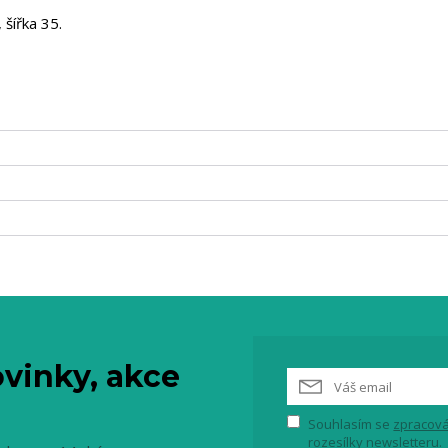
 šířka 35.
vinky, akce
Souhlasím se
zpracová
rozesílky newsletteru.