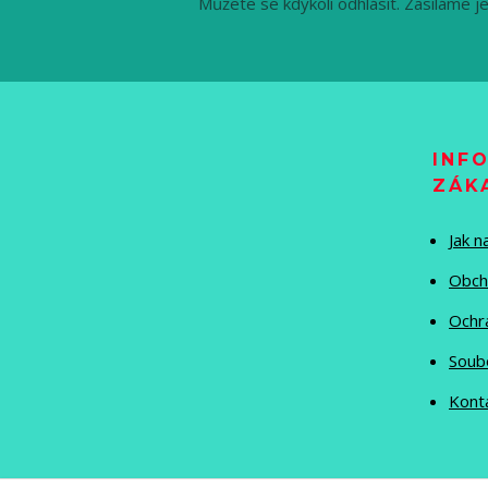
Můžete se kdykoli odhlásit. Zasíláme j
INF
ZÁK
Jak 
Obch
Ochr
Soub
Kont