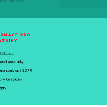
ednou za 14 dní.
ORMACE PRO
AZNÍKY
nakupovat
odní podmínky
ana soukromí GDPR
ory ke stažení
akty