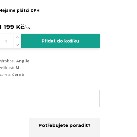
Nejsme plátci DPH
1 199 Kč
/
ks
Přidat do košíku
výrobce:
Anglie
velikost:
M
barva:
černá
Potřebujete poradit?