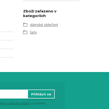
Zboží zařazeno v
kategoriích
dámské oblečení
šaty
Přihlásit se
ním osobních údajů
za účelem