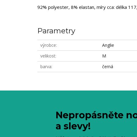
92% polyester, 8% elastan, míry cca: délka 117,
Parametry
výrobce
Anglie
velikost
M
barva
černá
Nepropásněte no
a slevy!