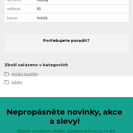
velikost
85
barva
hnědá
Potřebujete poradit?
Zboží zařazeno v kategoriích
módní doplňky
pásky
Nepropásněte novinky, akce
a slevy!
Můžete se kdykoli odhlásit. Zasíláme jednou za 14 dní.