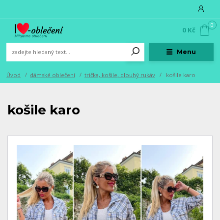
0
0 Kč
Menu
Úvod
dámské oblečení
trička, košile, dlouhý rukáv
košile karo
košile karo