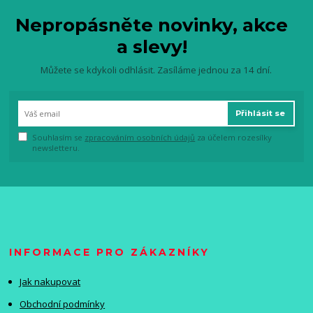
Nepropásněte novinky, akce
a slevy!
Můžete se kdykoli odhlásit. Zasíláme jednou za 14 dní.
Přihlásit se
Souhlasím se
zpracováním osobních údajů
za účelem rozesílky
newsletteru.
INFORMACE PRO ZÁKAZNÍKY
Jak nakupovat
Obchodní podmínky