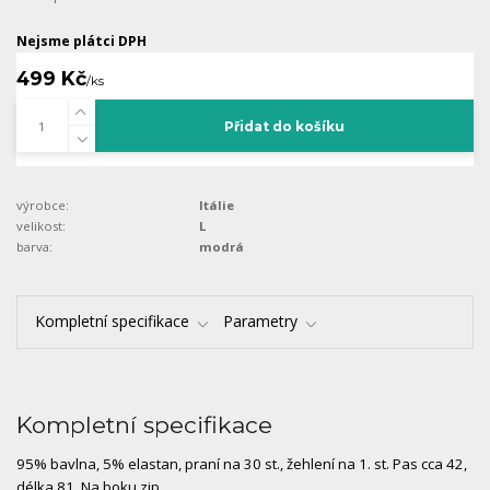
Nejsme plátci DPH
499 Kč
/
ks
Přidat do košíku
výrobce:
Itálie
velikost:
L
barva:
modrá
Kompletní specifikace
Parametry
Kompletní specifikace
95% bavlna, 5% elastan, praní na 30 st., žehlení na 1. st. Pas cca 42,
délka 81. Na boku zip.