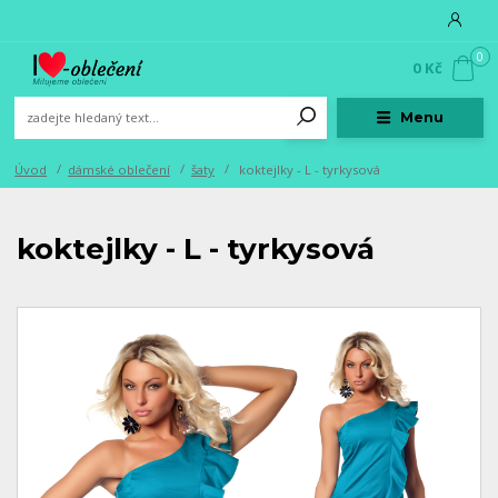
0
0 Kč
Menu
Úvod
dámské oblečení
šaty
koktejlky - L - tyrkysová
koktejlky - L - tyrkysová