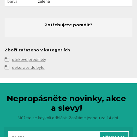
barva
zelená
Potřebujete poradit?
Zboží zařazeno v kategoriích
dárkové předměty
dekorace do bytu
Nepropásněte novinky, akce
a slevy!
Můžete se kdykoli odhlásit. Zasíláme jednou za 14 dní.