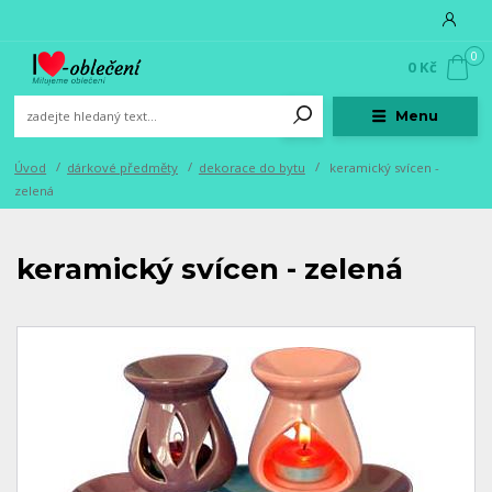
0
0 Kč
Menu
Úvod
dárkové předměty
dekorace do bytu
keramický svícen -
zelená
keramický svícen - zelená