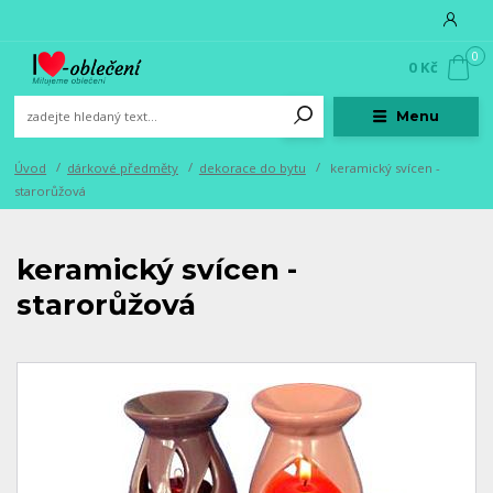
0
0 Kč
Menu
Úvod
dárkové předměty
dekorace do bytu
keramický svícen -
starorůžová
keramický svícen -
starorůžová