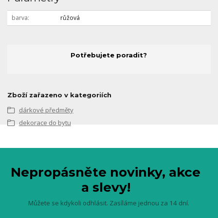
barva
růžová
Potřebujete poradit?
Zboží zařazeno v kategoriích
dárkové předměty
dekorace do bytu
Nepropásněte novinky, akce
a slevy!
Můžete se kdykoli odhlásit. Zasíláme jednou za 14 dní.