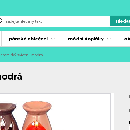
Hleda
pánské oblečení
módní doplňky
ob
eramický svícen - modrá
modrá