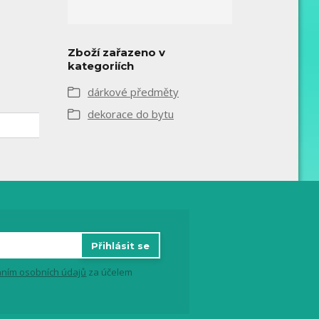
Zboží zařazeno v
kategoriích
dárkové předměty
dekorace do bytu
Přihlásit se
ním osobních údajů
za účelem