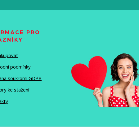
ORMACE PRO
AZNÍKY
nakupovat
odní podmínky
ana soukromí GDPR
ory ke stažení
akty