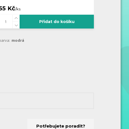
55 Kč
/
ks
Přidat do košíku
barva:
modrá
Potřebujete poradit?