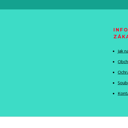
INF
ZÁK
Jak 
Obch
Ochr
Soub
Kont