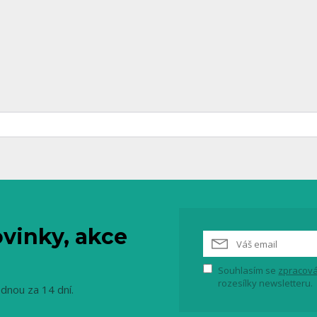
vinky, akce
Souhlasím se
zpracová
rozesílky newsletteru.
ednou za 14 dní.