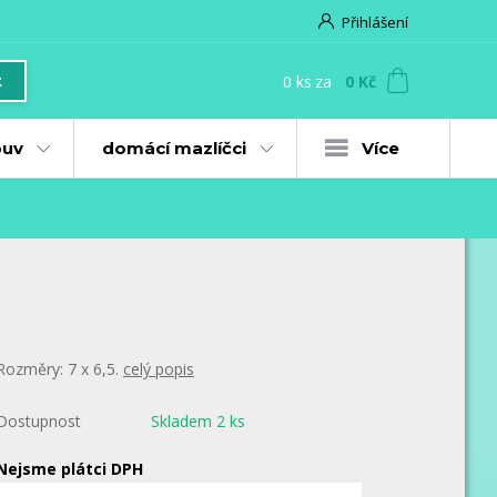
Přihlášení
0
ks
za
0 Kč
t
uv
domácí mazlíčci
Více
Rozměry: 7 x 6,5.
celý popis
Dostupnost
Skladem 2 ks
Nejsme plátci DPH