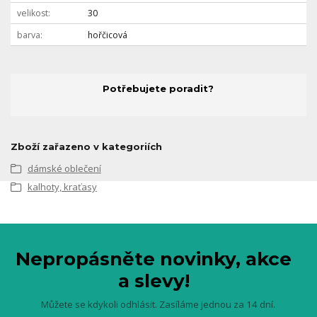
velikost
30
barva
hořčicová
Potřebujete poradit?
Zboží zařazeno v kategoriích
dámské oblečení
kalhoty, kraťasy
Nepropásněte novinky, akce
a slevy!
Můžete se kdykoli odhlásit. Zasíláme jednou za 14 dní.