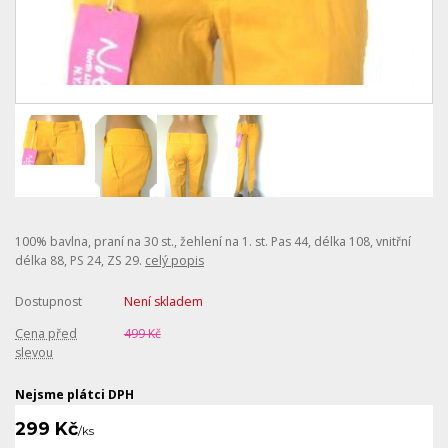
100% bavlna, praní na 30 st., žehlení na 1. st. Pas 44, délka 108, vnitřní
délka 88, PS 24, ZS 29.
celý popis
Dostupnost
Není skladem
Cena před
499 Kč
slevou
Nejsme plátci DPH
299 Kč
/
ks