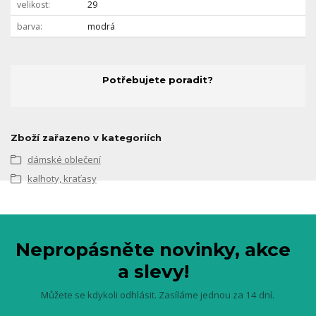
velikost
29
barva
modrá
Potřebujete poradit?
Zboží zařazeno v kategoriích
dámské oblečení
kalhoty, kraťasy
Nepropásněte novinky, akce
a slevy!
Můžete se kdykoli odhlásit. Zasíláme jednou za 14 dní.