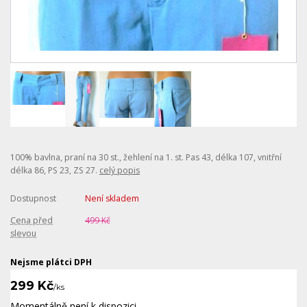
100% bavlna, praní na 30 st., žehlení na 1. st. Pas 43, délka 107, vnitřní
délka 86, PS 23, ZS 27.
celý popis
Dostupnost
Není skladem
Cena před
499 Kč
slevou
Nejsme plátci DPH
299 Kč
/
ks
Momentálně není k dispozici