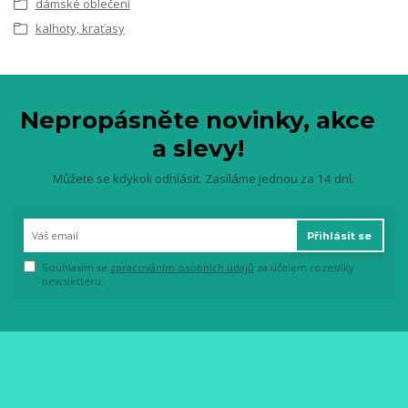
dámské oblečení
kalhoty, kraťasy
Nepropásněte novinky, akce
a slevy!
Můžete se kdykoli odhlásit. Zasíláme jednou za 14 dní.
Přihlásit se
Souhlasím se
zpracováním osobních údajů
za účelem rozesílky
newsletteru.