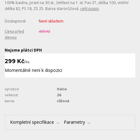
100% bavlna, praní na 30 st., žehlení na 1. st. Pas 37, délka 100, vnitřní
délka 82, PS 18, ZS 25. Barva starorůžová.
celý popis
Dostupnost
Není skladem
Cena před
499 Kč
slevou
Nejsme plátci DPH
299 Kč
/
ks
Momentálně není k dispozici
výrobce:
Itálie
velikost:
26
barva:
růžová
Kompletní specifikace
Parametry