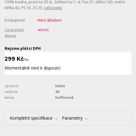
100% bavlna, praní na 30 st., žehlení na 1. st. Pas 37, délka 100, vnitřní
délka 82, PS 18, ZS 25.
celý popis
Dostupnost
Není skladem
Cena před
499 Kč
slevou
Nejsme plátci DPH
299 Kč
/
ks
Momentálně není k dispozici
výrobce:
Itálie
velikost:
26
barva:
hořčicová
Kompletní specifikace
Parametry