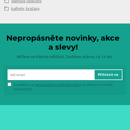
dámské oblečení
kalhoty, kraťasy
Nepropásněte novinky, akce
a slevy!
Můžete se kdykoli odhlásit. Zasíláme jednou za 14 dní.
Přihlásit se
Souhlasím se
zpracováním osobních údajů
za účelem rozesílky
newsletteru.