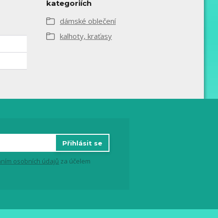
kategoriích
dámské oblečení
kalhoty, kraťasy
Přihlásit se
ním osobních údajů
za účelem