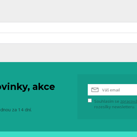
vinky, akce
Souhlasím se
zpracová
rozesílky newsletteru.
ednou za 14 dní.