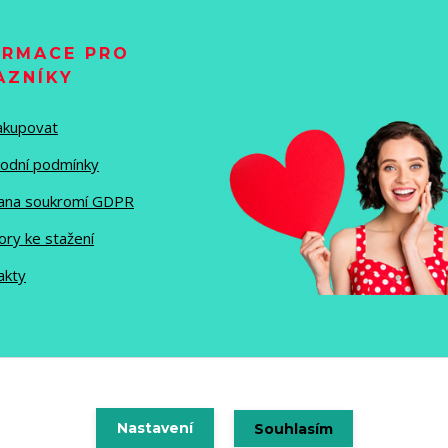
ORMACE PRO
AZNÍKY
nakupovat
odní podmínky
ana soukromí GDPR
ory ke stažení
akty
Vytvořeno na
Nastavení
Eshop-rychle.cz
Souhlasím