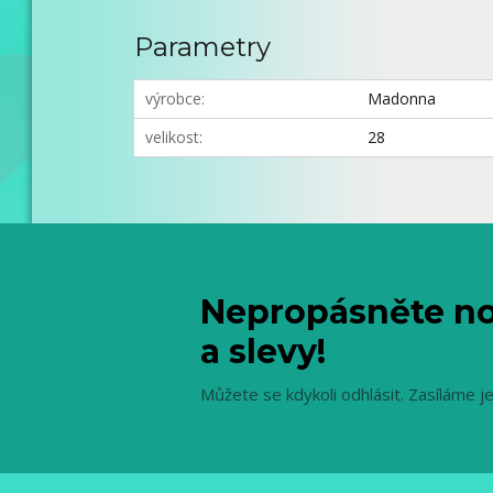
Parametry
výrobce
Madonna
velikost
28
Nepropásněte no
a slevy!
Můžete se kdykoli odhlásit. Zasíláme j