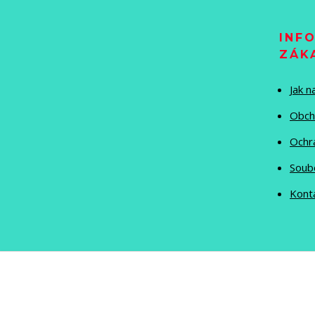
INF
ZÁK
Jak 
Obch
Ochr
Soub
Kont