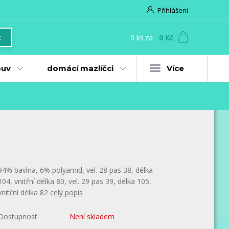
Přihlášení
0
ks
za
0 Kč
t
uv
domácí mazlíčci
Více
94% bavlna, 6% polyamid, vel. 28 pas 38, délka
104, vnitřní délka 80, vel. 29 pas 39, délka 105,
vnitřní délka 82
celý popis
Dostupnost
Není skladem