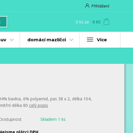
Přihlášení
0
ks
za
0 Kč
t
uv
domácí mazlíčci
Více
94% bavlna, 6% polyamid, pas 38 x 2, délka 104,
vnitřní délka 80
celý popis
Dostupnost
Skladem 1 ks
Nejsme plátci DPH