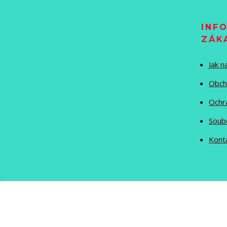
INF
ZÁK
Jak 
Obch
Ochr
Soub
Kont