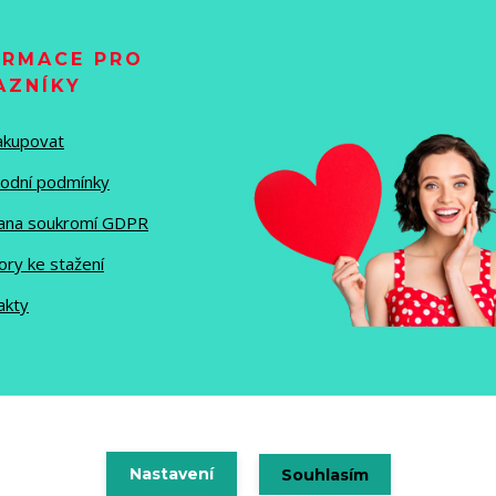
ORMACE PRO
AZNÍKY
nakupovat
odní podmínky
ana soukromí GDPR
ory ke stažení
akty
Vytvořeno na
Nastavení
Eshop-rychle.cz
Souhlasím