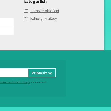
kategoriích
dámské oblečení
kalhoty, kraťasy
Přihlásit se
ním osobních údajů
za účelem