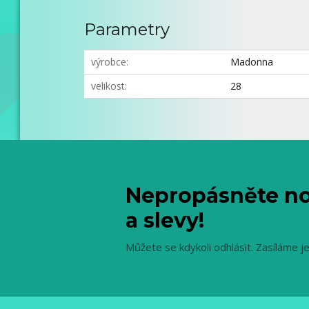
Parametry
výrobce
Madonna
velikost
28
Nepropásněte no
a slevy!
Můžete se kdykoli odhlásit. Zasíláme j