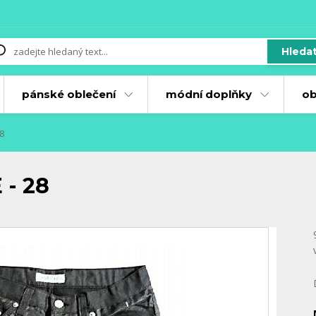
Hleda
pánské oblečení
módní doplňky
ob
8
 - 28