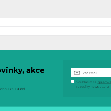
vinky, akce
Souhlasím se
zpracová
rozesílky newsletteru.
ednou za 14 dní.