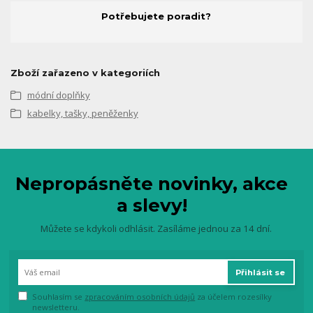
Potřebujete poradit?
Zboží zařazeno v kategoriích
módní doplňky
kabelky, tašky, peněženky
Nepropásněte novinky, akce
a slevy!
Můžete se kdykoli odhlásit. Zasíláme jednou za 14 dní.
Přihlásit se
Souhlasím se
zpracováním osobních údajů
za účelem rozesílky
newsletteru.