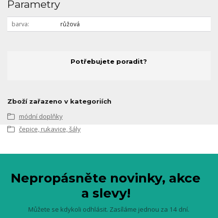
Parametry
barva
růžová
Potřebujete poradit?
Zboží zařazeno v kategoriích
módní doplňky
čepice, rukavice, šály
Nepropásněte novinky, akce
a slevy!
Můžete se kdykoli odhlásit. Zasíláme jednou za 14 dní.