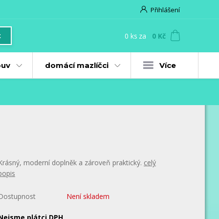
Přihlášení
0
ks
za
0 Kč
t
uv
domácí mazlíčci
Více
Krásný, moderní doplněk a zároveň praktický.
celý
popis
Dostupnost
Není skladem
Nejsme plátci DPH