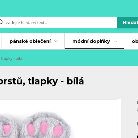
Hleda
pánské oblečení
módní doplňky
ob
tlapky - bílá
stů, tlapky - bílá