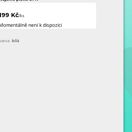
199 Kč
/
ks
Momentálně není k dispozici
barva:
bílá