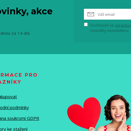
vinky, akce
Souhlasím se
zpracová
rozesílky newsletteru.
ednou za 14 dní.
ORMACE PRO
AZNÍKY
nakupovat
odní podmínky
ana soukromí GDPR
ory ke stažení