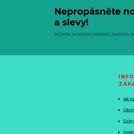
Nepropásněte no
a slevy!
Můžete se kdykoli odhlásit. Zasíláme j
INF
ZÁK
Jak 
Obch
Ochr
Soub