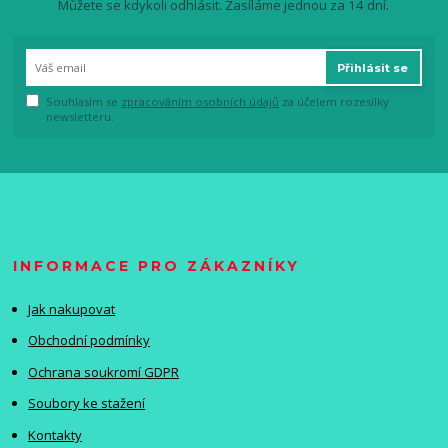
Můžete se kdykoli odhlásit. Zasíláme jednou za 14 dní.
Přihlásit se
Souhlasím se
zpracováním osobních údajů
za účelem rozesílky
newsletteru.
INFORMACE PRO ZÁKAZNÍKY
Jak nakupovat
Obchodní podmínky
Ochrana soukromí GDPR
Soubory ke stažení
Kontakty