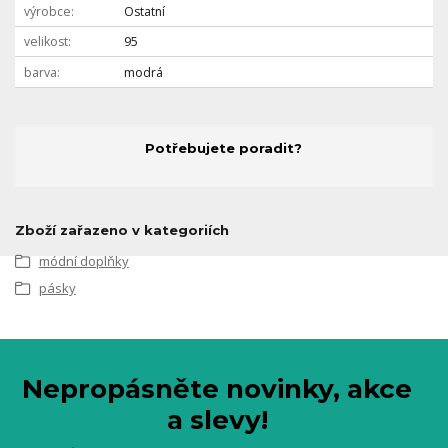
výrobce
Ostatní
velikost
95
barva
modrá
Potřebujete poradit?
Zboží zařazeno v kategoriích
módní doplňky
pásky
Nepropásněte novinky, akce
a slevy!