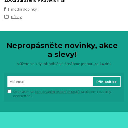
Zboží zařazeno v kategoriích
módní doplňky
pásky
Nepropásněte novinky, akce
a slevy!
Můžete se kdykoli odhlásit. Zasíláme jednou za 14 dní.
Přihlásit se
Souhlasím se
zpracováním osobních údajů
za účelem rozesílky
newsletteru.