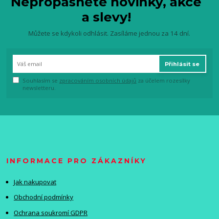
Nepropásněte novinky, akce
a slevy!
Můžete se kdykoli odhlásit. Zasíláme jednou za 14 dní.
Přihlásit se
Souhlasím se
zpracováním osobních údajů
za účelem rozesílky
newsletteru.
INFORMACE PRO ZÁKAZNÍKY
Jak nakupovat
Obchodní podmínky
Ochrana soukromí GDPR