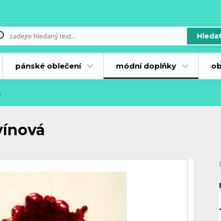
Hleda
pánské oblečení
módní doplňky
ob
á
vínová