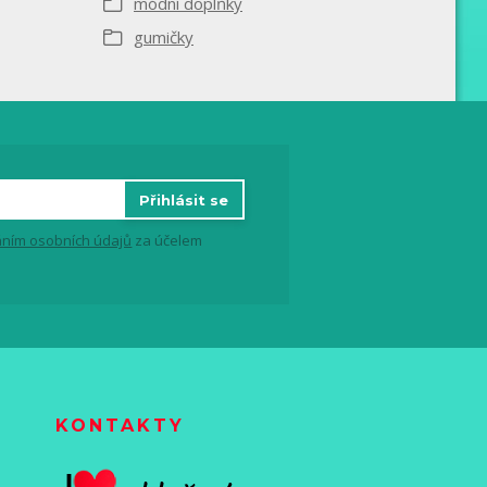
módní doplňky
gumičky
Přihlásit se
ním osobních údajů
za účelem
KONTAKTY