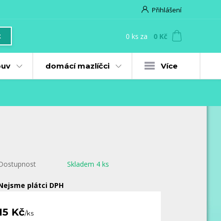
Přihlášení
0
ks
za
0 Kč
t
uv
domácí mazlíčci
Více
Dostupnost
Skladem 4 ks
Nejsme plátci DPH
15 Kč
/
ks