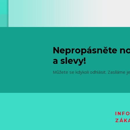
Nepropásněte no
a slevy!
Můžete se kdykoli odhlásit. Zasíláme j
INF
ZÁK