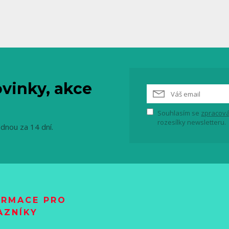
vinky, akce
Souhlasím se
zpracová
rozesílky newsletteru.
ednou za 14 dní.
ORMACE PRO
AZNÍKY