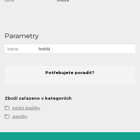
barva:
hnědá
Parametry
barva
hnědá
Potřebujete poradit?
Zboží zařazeno v kategoriích
módní doplňky
gumičky