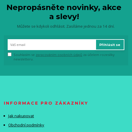
Nepropásněte novinky, akce
a slevy!
Můžete se kdykoli odhlásit. Zasíláme jednou za 14 dní.
Přihlásit se
Souhlasím se
zpracováním osobních údajů
za účelem rozesílky
newsletteru.
INFORMACE PRO ZÁKAZNÍKY
Jak nakupovat
Obchodní podmínky