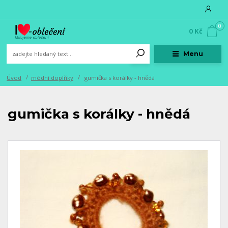
0
0 Kč
Menu
Úvod
módní doplňky
gumička s korálky - hnědá
gumička s korálky - hnědá