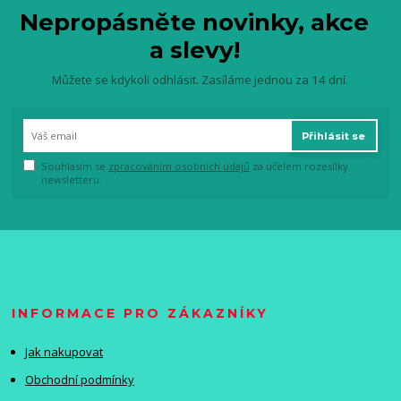
Nepropásněte novinky, akce
a slevy!
Můžete se kdykoli odhlásit. Zasíláme jednou za 14 dní.
Přihlásit se
Souhlasím se
zpracováním osobních údajů
za účelem rozesílky
newsletteru.
INFORMACE PRO ZÁKAZNÍKY
Jak nakupovat
Obchodní podmínky