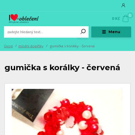
0
0 Kč
Menu
Úvod
módní doplňky
gumička s korálky - červená
gumička s korálky - červená