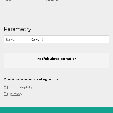
barva:
červená
Parametry
barva
červená
Potřebujete poradit?
Zboží zařazeno v kategoriích
módní doplňky
gumičky