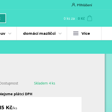
Přihlášení
0
ks
za
0 Kč
t
uv
domácí mazlíčci
Více
Dostupnost
Skladem 4 ks
Nejsme plátci DPH
15 Kč
/
ks