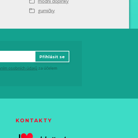
módní doplňky
gumičky
Přihlásit se
ním osobních údajů
za účelem
KONTAKTY