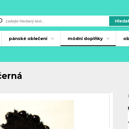
Hleda
pánské oblečení
módní doplňky
ob
černá