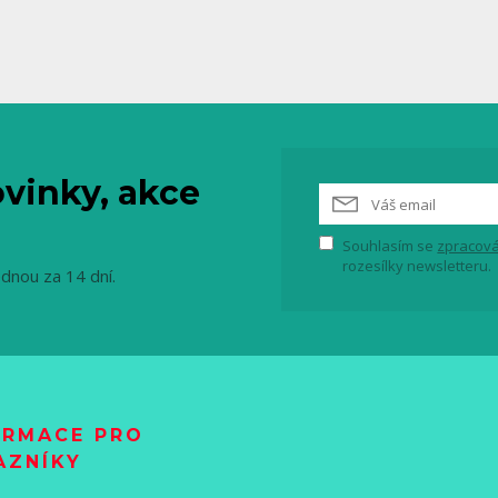
vinky, akce
Souhlasím se
zpracová
rozesílky newsletteru.
ednou za 14 dní.
ORMACE PRO
AZNÍKY