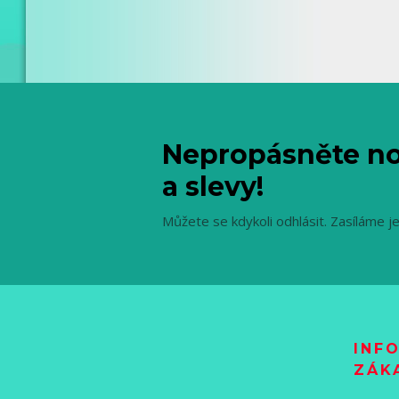
Nepropásněte no
a slevy!
Můžete se kdykoli odhlásit. Zasíláme j
INF
ZÁK