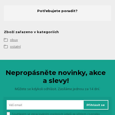
Potřebujete poradit?
Zboží zařazeno v kategoriích
obuv
ostatní
Nepropásněte novinky, akce
a slevy!
Můžete se kdykoli odhlásit. Zasíláme jednou za 14 dní.
Přihlásit se
Souhlasím se
zpracováním osobních údajů
za účelem rozesílky