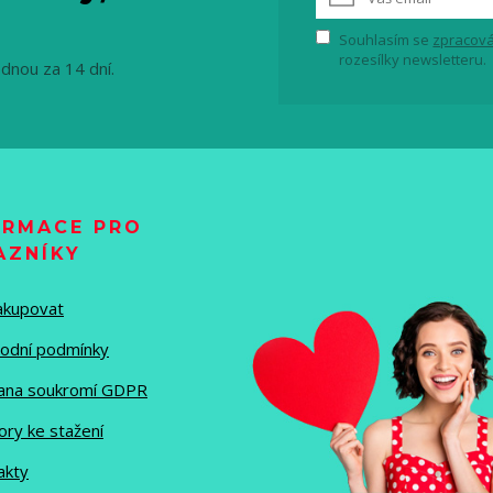
Souhlasím se
zpracová
rozesílky newsletteru.
ednou za 14 dní.
ORMACE PRO
AZNÍKY
nakupovat
odní podmínky
ana soukromí GDPR
ory ke stažení
akty