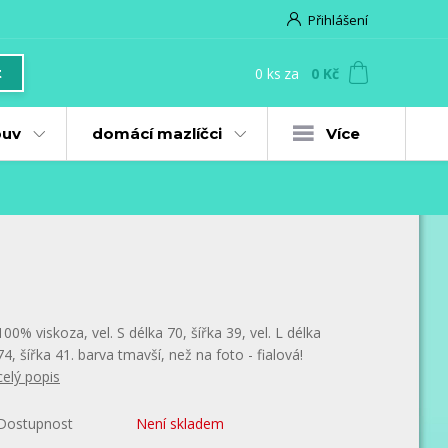
Přihlášení
0
ks
za
0 Kč
t
uv
domácí mazlíčci
Více
100% viskoza, vel. S délka 70, šířka 39, vel. L délka
74, šířka 41. barva tmavší, než na foto - fialová!
celý popis
Dostupnost
Není skladem