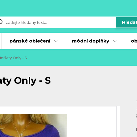
Hleda
pánské oblečení
módní doplňky
ob
inišaty Only - S
ty Only - S