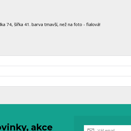
lka 74, šířka 41. barva tmavší, než na foto - fialová!
vinky, akce