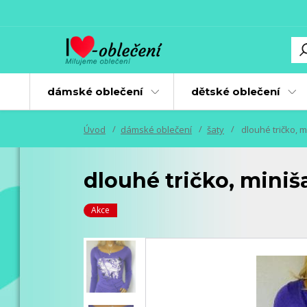
dámské oblečení
dětské oblečení
Úvod
dámské oblečení
šaty
dlouhé tričko, m
dlouhé tričko, miniša
Akce