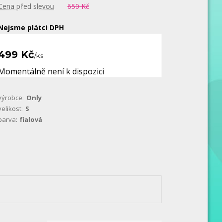
Cena před slevou
650 Kč
Nejsme plátci DPH
499 Kč
/
ks
Momentálně není k dispozici
výrobce:
Only
velikost:
S
barva:
fialová