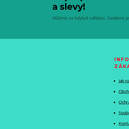
a slevy!
Můžete se kdykoli odhlásit. Zasíláme j
INF
ZÁK
Jak 
Obch
Ochr
Soub
Kont