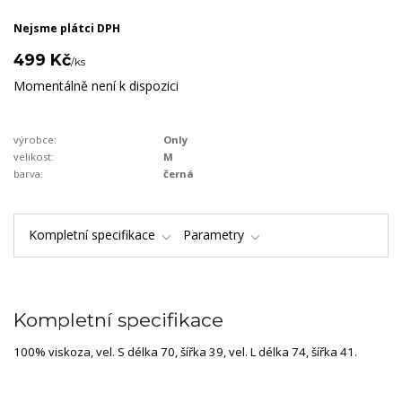
Nejsme plátci DPH
499 Kč
/
ks
Momentálně není k dispozici
výrobce:
Only
velikost:
M
barva:
černá
Kompletní specifikace
Parametry
Kompletní specifikace
100% viskoza, vel. S délka 70, šířka 39, vel. L délka 74, šířka 41.