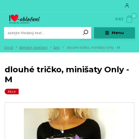
0
0 Kč
Menu
Úvod
dámské oblečení
šaty
dlouhé tričko, minišaty Only - M
dlouhé tričko, minišaty Only -
M
Akce