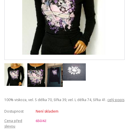
100% viskoza, vel. S délka 70, šířka 39, vel. L délka 74, šířka 41.
celý popis
Dostupnost
Není skladem
Cena před
650 Kč
slevou