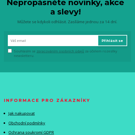
Nepropásněte novinky, akce
a slevy!
Můžete se kdykoli odhlásit. Zasíláme jednou za 14 dní.
Přihlásit se
Souhlasím se
zpracováním osobních údajů
za účelem rozesílky
newsletteru.
INFORMACE PRO ZÁKAZNÍKY
Jak nakupovat
Obchodní podmínky
Ochrana soukromí GDPR